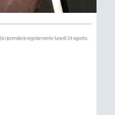
29
No
ività riprenderà regolarmente lunedì 24 agosto.
Pr