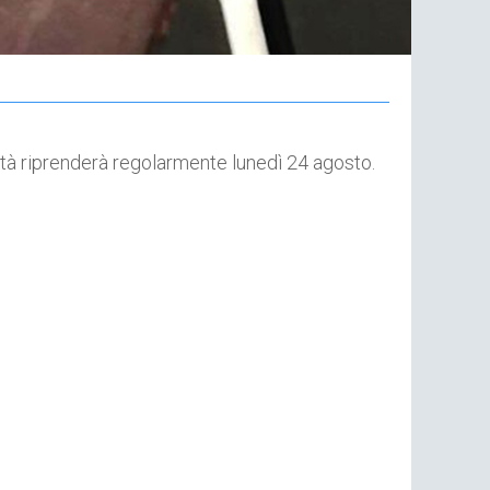
29
No
ività riprenderà regolarmente lunedì 24 agosto.
Pr