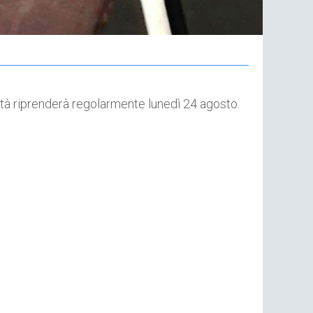
29
No
ività riprenderà regolarmente lunedì 24 agosto.
Pr