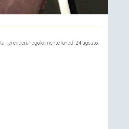
29
No
ività riprenderà regolarmente lunedì 24 agosto.
Pr