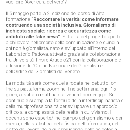
vuol dire “Aver cura del vero”?
Il 5 maggio parte la 2. edizione del corso di Alta
formazione
“Raccontare la verità: come informare
costruendo una società inclusiva. Giornalismo di
inchiesta sociale: ricerca e accuratezza come
antidoto alle fake news”
. Si tratta del progetto aperto
a chi lavora nell’ambito della comunicazione e quindi a
chi non è giornalista, nato e sviluppato all’interno del
Laboratorio Padova, attivato grazie alla collaborazione
tra Università, Fnsi e Articolo21 con la collaborazione e
adesione dell’Ordine Nazionale dei Giornalisti e
dell’Ordine dei Giornalisti del Veneto.
La modalità sarà come quella rodata nel debutto: on
line su piattaforma zoom nei fine settimana, ogni 15
giorni, al sabato mattina o al venerdì pomeriggio. Si
continua e si amplia la formula della interdisciplinarietà e
della multiprofessionalità per sviluppare un approccio
critico alla complessità della realtà in cui viviamo. I
docenti sono esperte/i nel campo del giornalismo e dei
media, della statistica, della fisica, dell’informatica, del
diritto del lavoro, della giurisprudenza, della psicologia,