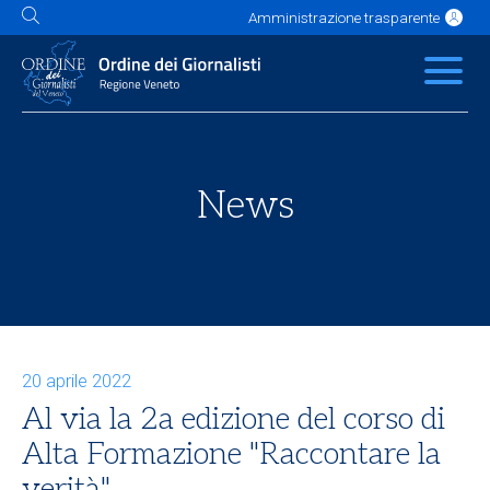
Amministrazione trasparente
L'Ordine
News
Servizi
Albo
Contatti
Link utili
Scuola Buzzati
News
20 aprile 2022
Al via la 2a edizione del corso di
Alta Formazione "Raccontare la
verità"