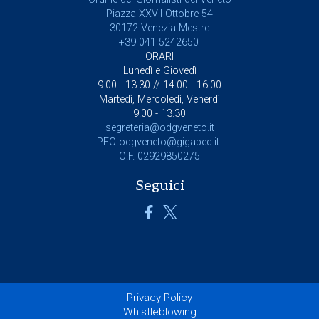
Piazza XXVII Ottobre 54
30172 Venezia Mestre
+39 041 5242650
ORARI
Lunedì e Giovedì
9.00 - 13.30 // 14.00 - 16.00
Martedì, Mercoledì, Venerdì
9.00 - 13.30
segreteria@odgveneto.it
PEC
odgveneto@gigapec.it
C.F. 02929850275
Seguici
Privacy Policy
Whistleblowing