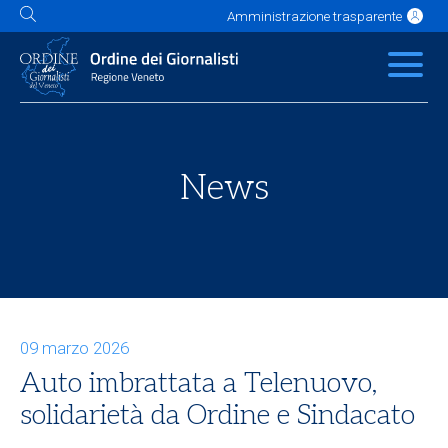
Amministrazione trasparente
L'Ordine
News
Servizi
Albo
Contatti
Link utili
Scuola Buzzati
News
09 marzo 2026
Auto imbrattata a Telenuovo,
solidarietà da Ordine e Sindacato