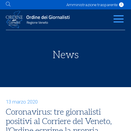
Amministrazione trasparente
L'Ordine
News
Servizi
Albo
Contatti
Link utili
Scuola Buzzati
News
13 marzo 2020
Coronavirus: tre giornalisti
positivi al Corriere del Veneto,
l'Ordine esprime la propria