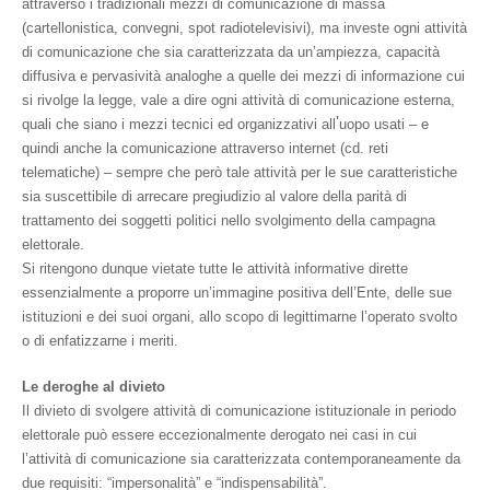
attraverso i tradizionali mezzi di comunicazione di massa
(cartellonistica, convegni, spot radiotelevisivi), ma investe ogni attività
di comunicazione che sia caratterizzata da un’ampiezza, capacità
diffusiva e pervasività analoghe a quelle dei mezzi di informazione cui
si rivolge la legge, vale a dire ogni attività di comunicazione esterna,
'
quali che siano i mezzi tecnici ed organizzativi all
uopo usati – e
quindi anche la comunicazione attraverso internet (cd. reti
telematiche) – sempre che però tale attività per le sue caratteristiche
sia suscettibile di arrecare pregiudizio al valore della parità di
trattamento dei soggetti politici nello svolgimento della campagna
elettorale.
Si ritengono dunque vietate tutte le attività informative dirette
essenzialmente a proporre un’immagine positiva dell’Ente, delle sue
istituzioni e dei suoi organi, allo scopo di legittimarne l’operato svolto
o di enfatizzarne i meriti.
Le deroghe al divieto
Il divieto di svolgere attività di comunicazione istituzionale in periodo
elettorale può essere eccezionalmente derogato nei casi in cui
l’attività di comunicazione sia caratterizzata contemporaneamente da
due requisiti: “impersonalità” e “indispensabilità”.