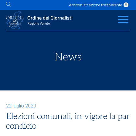
Amministrazione trasparente
L'Ordine
News
Servizi
Albo
Contatti
Link utili
Scuola Buzzati
News
22 luglio 2020
Elezioni comunali, in vigore la par
condicio