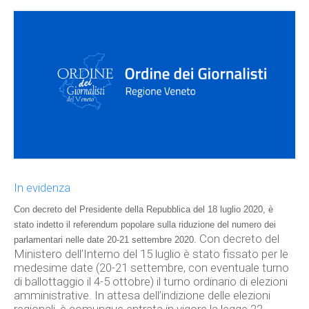
In evidenza
Con decreto del Presidente della Repubblica del 18 luglio 2020, è
stato indetto il referendum popolare sulla riduzione del numero dei
Con decreto del
parlamentari nelle date 20-21 settembre 2020.
Ministero dell’Interno del 15 luglio è stato fissato per le
medesime date (20-21 settembre, con eventuale turno
di ballottaggio il 4-5 ottobre) il turno ordinario di elezioni
amministrative. In attesa dell’indizione delle elezioni