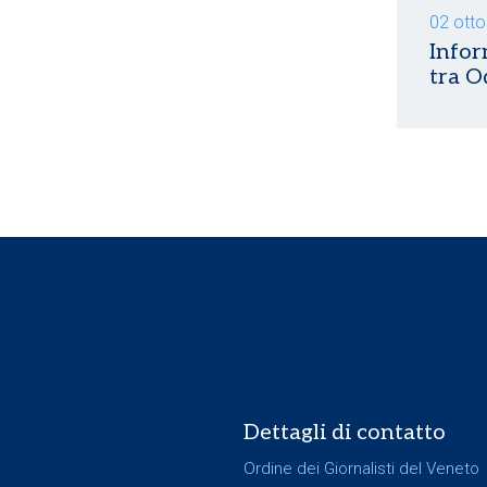
02 ott
Infor
tra O
Dettagli di contatto
Ordine dei Giornalisti del Veneto