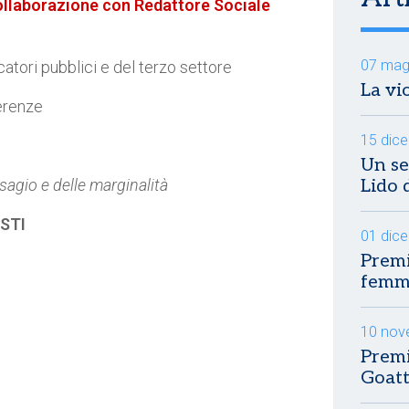
collaborazione con Redattore Sociale
07 mag
atori pubblici e del terzo settore
La vi
erenze
15 dic
Un se
sagio e delle marginalità
Lido 
ISTI
01 dic
Premi
femmi
10 nov
Premi
Goatt