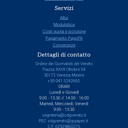
Servizi
Albo
Modulistica
Costi quota e iscrizione
Pagamento PagoPA
Convenzioni
Dettagli di contatto
Ordine dei Giornalisti del Veneto
Piazza XXVII Ottobre 54
30172 Venezia Mestre
+39 041 5242650
ORARI
Lunedì e Giovedì
9.00 - 13.30 // 14.00 - 16.00
Martedì, Mercoledì, Venerdì
9.00 - 13.30
segreteria@odgveneto.it
PEC
odgveneto@gigapec.it
C.F. 02929850275