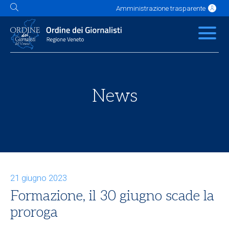
Amministrazione trasparente
L'Ordine
News
Servizi
Albo
Contatti
Link utili
Scuola Buzzati
News
21 giugno 2023
Formazione, il 30 giugno scade la
proroga