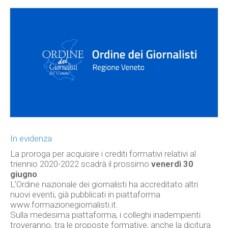
In evidenza
La proroga per acquisire i crediti formativi relativi al
triennio 2020-2022 scadrà il prossimo
venerdì 30
giugno
.
L’Ordine nazionale dei giornalisti ha accreditato altri
nuovi eventi, già pubblicati in piattaforma
www.formazionegiornalisti.it
.
Sulla medesima piattaforma, i colleghi inadempienti
troveranno, tra le proposte formative, anche la dicitura