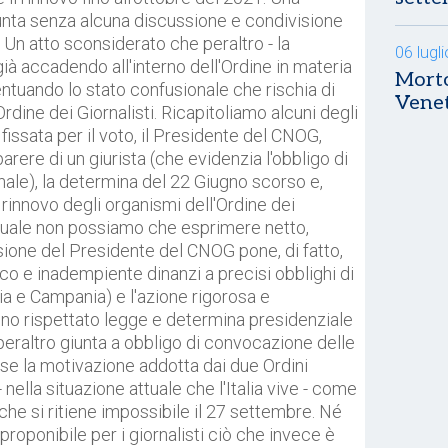
unta senza alcuna discussione e condivisione
i. Un atto sconsiderato che peraltro - la
06 lugl
à accadendo all'interno dell'Ordine in materia
Morto
ntuando lo stato confusionale che rischia di
Vene
rdine dei Giornalisti. Ricapitoliamo alcuni degli
fissata per il voto, il Presidente del CNOG,
parere di un giurista (che evidenzia l'obbligo di
onale), la determina del 22 Giugno scorso e,
 rinnovo degli organismi dell'Ordine dei
la quale non possiamo che esprimere netto,
ione del Presidente del CNOG pone, di fatto,
co e inadempiente dinanzi a precisi obblighi di
ia e Campania) e l'azione rigorosa e
hanno rispettato legge e determina presidenziale
eraltro giunta a obbligo di convocazione delle
se la motivazione addotta dai due Ordini
nella situazione attuale che l'Italia vive - come
che si ritiene impossibile il 27 settembre. Né
proponibile per i giornalisti ciò che invece è