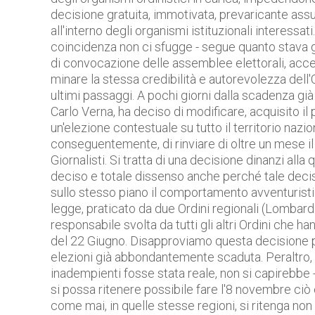
decisione gratuita, immotivata, prevaricante ass
all'interno degli organismi istituzionali interessat
coincidenza non ci sfugge - segue quanto stava gi
di convocazione delle assemblee elettorali, acce
minare la stessa credibilità e autorevolezza dell'O
ultimi passaggi. A pochi giorni dalla scadenza già 
Carlo Verna, ha deciso di modificare, acquisito il 
un'elezione contestuale su tutto il territorio nazi
conseguentemente, di rinviare di oltre un mese il
Giornalisti. Si tratta di una decisione dinanzi al
deciso e totale dissenso anche perché tale decis
sullo stesso piano il comportamento avventuristi
legge, praticato da due Ordini regionali (Lombard
responsabile svolta da tutti gli altri Ordini che 
del 22 Giugno. Disapproviamo questa decisione p
elezioni già abbondantemente scaduta. Peraltro, 
inadempienti fosse stata reale, non si capirebbe - 
si possa ritenere possibile fare l'8 novembre ciò 
come mai, in quelle stesse regioni, si ritenga non 