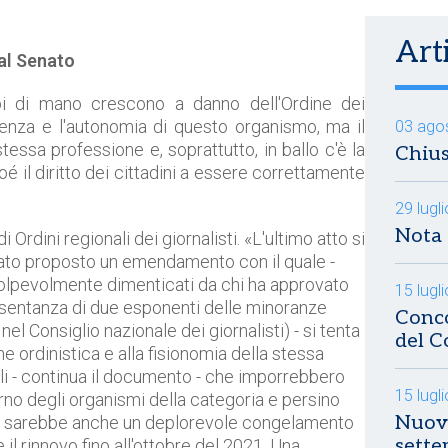
Arti
al Senato
di mano crescono a danno dell'Ordine dei
sistenza e l'autonomia di questo organismo, ma il
03 ago
tessa professione e, soprattutto, in ballo c'è la
Chius
ioé il diritto dei cittadini a essere correttamente
29 lugl
Nota 
 Ordini regionali dei giornalisti. «L'ultimo atto si
ato proposto un emendamento con il quale -
 colpevolmente dimenticati da chi ha approvato
15 lugl
esentanza di due esponenti delle minoranze
Conco
el Consiglio nazionale dei giornalisti) - si tenta
del C
ne ordinistica e alla fisionomia della stessa
li - continua il documento - che imporrebbero
15 lugl
rno degli organismi della categoria e persino
Nuovo
e ci sarebbe anche un deplorevole congelamento
sett
il rinnovo fino all'ottobre del 2021. Una