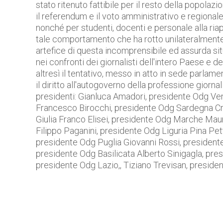
stato ritenuto fattibile per il resto della popolaz
il referendum e il voto amministrativo e regionale,
nonché per studenti, docenti e personale alla ria
tale comportamento che ha rotto unilateralmente l
artefice di questa incomprensibile ed assurda si
nei confronti dei giornalisti dell'intero Paese e d
altresì il tentativo, messo in atto in sede parlamen
il diritto all'autogoverno della professione giorna
presidenti: Gianluca Amadori, presidente Odg Ve
Francesco Birocchi, presidente Odg Sardegna Cri
Giulia Franco Elisei, presidente Odg Marche Maur
Filippo Paganini, presidente Odg Liguria Pina Pet
presidente Odg Puglia Giovanni Rossi, preside
presidente Odg Basilicata Alberto Sinigagla, pr
presidente Odg Lazio,, Tiziano Trevisan, presiden