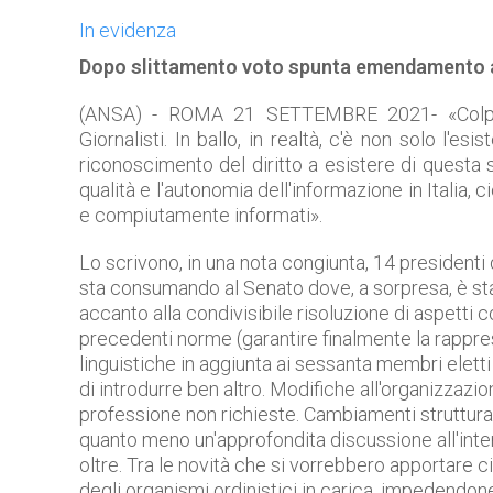
In evidenza
Dopo slittamento voto spunta emendamento 
(ANSA) - ROMA 21 SETTEMBRE 2021- «Colpi 
Giornalisti. In ballo, in realtà, c'è non solo l'e
riconoscimento del diritto a esistere di questa s
qualità e l'autonomia dell'informazione in Italia, c
e compiutamente informati».
Lo scrivono, in una nota congiunta, 14 presidenti di
sta consumando al Senato dove, a sorpresa, è st
accanto alla condivisibile risoluzione di aspetti
precedenti norme (garantire finalmente la rappr
linguistiche in aggiunta ai sessanta membri eletti n
di introdurre ben altro. Modifiche all'organizzazio
professione non richieste. Cambiamenti struttura
quanto meno un'approfondita discussione all'inte
oltre. Tra le novità che si vorrebbero apportar
degli organismi ordinistici in carica, impedendone 