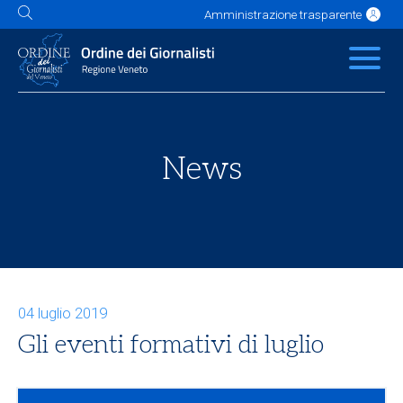
Amministrazione trasparente
L'Ordine
News
Servizi
Albo
Contatti
Link utili
Scuola Buzzati
News
04 luglio 2019
Gli eventi formativi di luglio