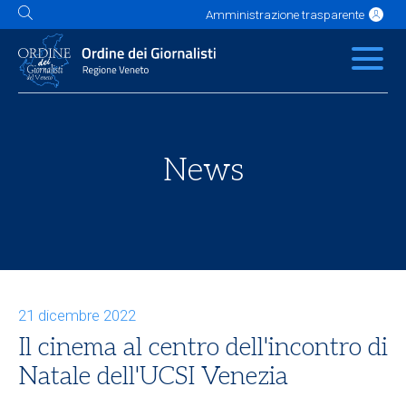
Amministrazione trasparente
L'Ordine
News
Servizi
Albo
Contatti
Link utili
Scuola Buzzati
News
21 dicembre 2022
Il cinema al centro dell'incontro di
Natale dell'UCSI Venezia