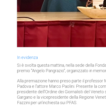
In evidenza
Si è svolta questa mattina, nella sede della Fonda
premio "Angelo Pangrazio", organizzato in memor
Alla premiazione hanno preso parte il professor M
Padova e l’attore Marco Paolini. Presente la compa
presidente dell'Ordine dei Giornalisti del Veneto
Gargano e la vicepresidente della Regione Veneto
Fazzini per un'inchiesta sui PFAS.