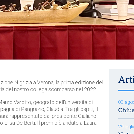
Arti
zione Nigrizia a Verona, la prima edizione del
ia del nostro collega scomparso nel 2022.
auro Varotto, geografo dell'università di
03 ago
gna di Pangrazio, Claudia. Tra gli ospiti, il
Chius
 sarà rappresentato dal presidente Giuliano
 Elisa De Berti. Il premio è andato a Laura
29 lugl