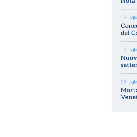
Nota 
15 lugl
Conco
del C
15 lugl
Nuovo
sett
06 lugl
Morto
Vene