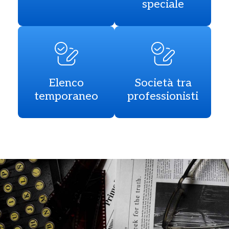
speciale
Elenco
Società tra
temporaneo
professionisti