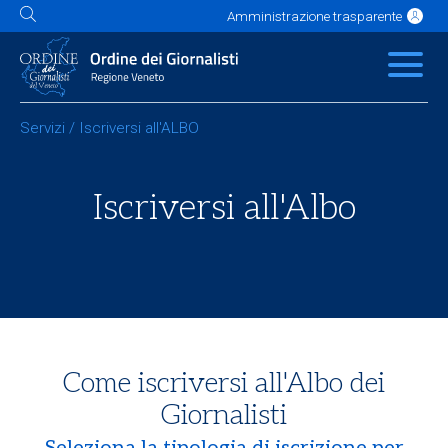
Amministrazione trasparente
L'Ordine
News
Servizi
Albo
Contatti
Link utili
Scuola Buzzati
Servizi
/
Iscriversi all'ALBO
Iscriversi all'Albo
Come iscriversi all'Albo dei
Giornalisti