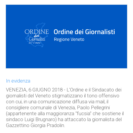
In evidenza
VENEZIA, 6 GIUGNO 2018 - L'Ordine e il Sindacato dei
giornalisti del Veneto stigmatizzano il tono offensivo
con cui, in una comunicazione diffusa via mail, il
consigliere comunale di Venezia, Paolo Pellegrini
(appartenente alla maggioranza "fucsia" che sostiene il
sindaco Luigi Brugnaro) ha attaccato la giornalista del
Gazzettino Giorgia Pradolin.