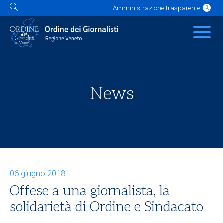
Amministrazione trasparente
L'Ordine
News
Servizi
Albo
Contatti
Link utili
Scuola Buzzati
News
06 giugno 2018
Offese a una giornalista, la
solidarietà di Ordine e Sindacato