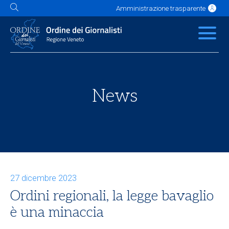
Amministrazione trasparente
L'Ordine
News
Servizi
Albo
Contatti
Link utili
Scuola Buzzati
News
27 dicembre 2023
Ordini regionali, la legge bavaglio
è una minaccia