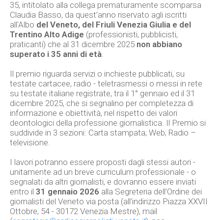
35, intitolato alla collega prematuramente scomparsa
Claudia Basso, da quest’anno riservato agli iscritti
all'Albo
del Veneto, del Friuli Venezia Giulia e del
Trentino Alto Adige
(professionisti, pubblicisti,
praticanti) che al 31 dicembre 2025
non abbiano
superato i 35 anni di età
.
Il premio riguarda servizi o inchieste pubblicati, su
testate cartacee, radio - teletrasmessi o messi in rete
su testate italiane registrate, tra il 1° gennaio ed il 31
dicembre 2025, che si segnalino per completezza di
informazione e obiettività, nel rispetto dei valori
deontologici della professione giornalistica. Il Premio si
suddivide in 3 sezioni: Carta stampata; Web; Radio –
televisione.
I lavori potranno essere proposti dagli stessi autori -
unitamente ad un breve curriculum professionale - o
segnalati da altri giornalisti, e dovranno essere inviati
entro il
31 gennaio 2026
alla Segreteria dell’Ordine dei
giornalisti del Veneto via posta (all’indirizzo Piazza XXVII
Ottobre, 54 - 30172 Venezia Mestre), mail