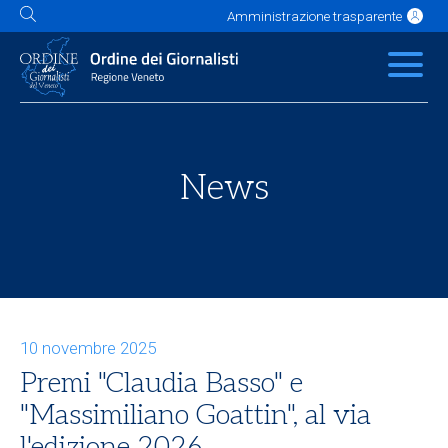
Amministrazione trasparente
L'Ordine
News
Servizi
Albo
Contatti
Link utili
Scuola Buzzati
News
10 novembre 2025
Premi "Claudia Basso" e
"Massimiliano Goattin", al via
l'edizione 2026