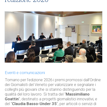
Eventi e comunicazioni
Tornano per l’edizione 2026 i premi promossi dall’Ordine
dei Giornalisti del Veneto per valorizzare e segnalare i
colleghi più giovani che si stanno distinguendo per la
qualità del loro lavoro. Si tratta del “
Massimiliano
Goattin
”, destinato a progetti giornalistici innovativi, e
del “
Claudia Basso-Under 35
”, per articoli o servizi di