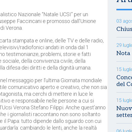
alistico Nazionale “Natale UCSI” per un
Giuseppe Faccincani e promosso dall’Unione
03 ago
 di Verona.
Chius
 carta stampata e online, delle TV e delle radio,
29 lugl
televisivi/radiofonici andati in onda dal 1
Nota 
 testimonianze, problemi, storie e fatti
ne sociale, della convivenza civile, della
la difesa dei diritti e della dignità umana.
15 lugl
Conco
o nel messaggio per l’ultima Giornata mondiale
del C
stile comunicativo aperto e creativo, che non sia
tagonista, ma cerchi di mettere in luce le
itivo e responsabile nelle persone a cui si
15 lugl
l’Ucsi Verona Stefano Filippi. Anche quest’anno
Nuovo
che i giornalisti raccontano non sono soltanto
sett
e il Papa: tutto dipende dallo sguardo con cui
guardarla: cambiando le lenti, anche la realtà
06 lugl