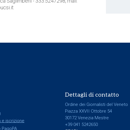
a Saglimbeni - 333.5247298, mail:
csi.it
Dettagli di contatto
Ordine dei Giornalisti del Veneto
Piazza XXVII Ottobre 54
a
30172 Venezia Mestre
 e iscrizione
+39 041 5242650
 PagoPA