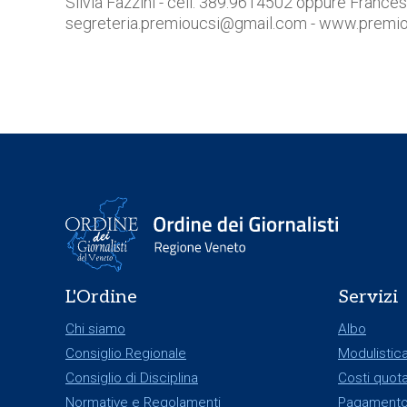
Silvia Fazzini - cell.
389.9614502 oppure Francesc
segreteria.premioucsi@gmail.com
-
www.premiou
L'Ordine
Servizi
Chi siamo
Albo
Consiglio Regionale
Modulistic
Consiglio di Disciplina
Costi quota
Normative e Regolamenti
Pagamento