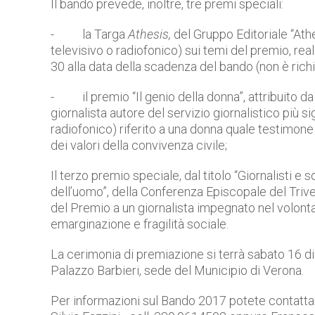
Il bando prevede, inoltre, tre premi speciali:
-
la Targa
Athesis,
del Gruppo Editoriale “Athe
televisivo o radiofonico) sui temi del premio, rea
30 alla data della scadenza del bando (non è richi
-
il premio “Il genio della donna”, attribuito
giornalista autore del servizio giornalistico più s
radiofonico) riferito a una donna quale testimone
dei valori della convivenza civile;
Il terzo premio speciale, dal titolo “Giornalisti e s
dell’uomo”, della Conferenza Episcopale del Triv
del Premio a un giornalista impegnato nel volontar
emarginazione e fragilità sociale.
La cerimonia di premiazione si terrà sabato 16 d
Palazzo Barbieri, sede del Municipio di Verona.
Per informazioni sul Bando 2017 potete contatta