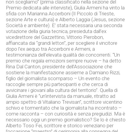
non scegliamo” (prima classificato nella sezione del
Premio dedicata alle interviste), Giulia Armeni ha vinto la
sfida con Marianna Accerboni (Il Piccolo di Trieste,
sezione Arte e cultura) e Alberto Laggia (Jesus, sezione
Società e ambiente). E’ stata necessaria una seconda
votazione della giuria tecnica, presieduta dall’ex
vicedirettore del Gazzettino, Vittorio Pierobon,
affiancata dai “grandi lettori”, per scegliere il vincitore
dopo l’ex aequo tra Accerboni e Armeni, a
testimonianza dell’elevata qualità dei concorrenti. “Un
premio che regala emozioni sempre nuove – ha detto
Rina Dal Canton, presidente dell’Associazione che
sostiene la manifestazione assieme a Damiano Rizzi,
figlio del giornalista scomparso – Un evento che
raccoglie sempre più partecipanti e che cerca di
avvicinare i giovani alla cultura del territorio”. Quella di
Giulia Armeni è “un’intervista da manuale, ritratto ad
ampio spettro di Vitaliano Trevisan”, scrittore vicentino
schivo e tormentato che la giornalista ha incontrato –
come racconta – con curiosità e senza pregiudizi. Ma è
necessario oggi un premio giornalistico? Se lo è chiesto
Alberto Toso Fei, scrittore e storico veneziano per
l’occasione “maestro” di cerimonia alla consegna del