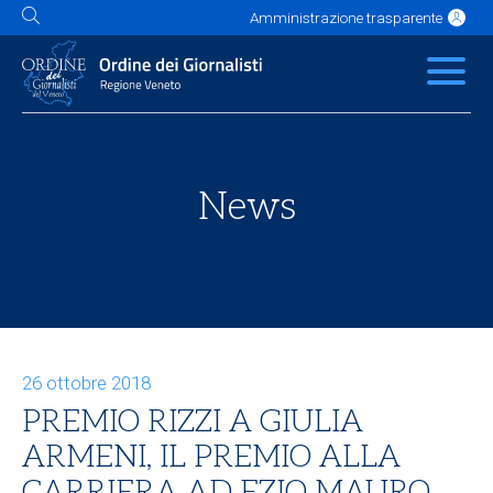
Amministrazione trasparente
L'Ordine
News
Servizi
Albo
Contatti
Link utili
Scuola Buzzati
News
26 ottobre 2018
PREMIO RIZZI A GIULIA
ARMENI, IL PREMIO ALLA
CARRIERA AD EZIO MAURO