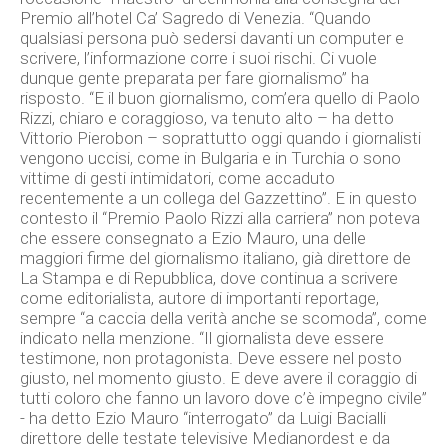
Premio all’hotel Ca’ Sagredo di Venezia. “Quando
qualsiasi persona può sedersi davanti un computer e
scrivere, l’informazione corre i suoi rischi. Ci vuole
dunque gente preparata per fare giornalismo” ha
risposto. “E il buon giornalismo, com’era quello di Paolo
Rizzi, chiaro e coraggioso, va tenuto alto – ha detto
Vittorio Pierobon – soprattutto oggi quando i giornalisti
vengono uccisi, come in Bulgaria e in Turchia o sono
vittime di gesti intimidatori, come accaduto
recentemente a un collega del Gazzettino”. E in questo
contesto il “Premio Paolo Rizzi alla carriera” non poteva
che essere consegnato a Ezio Mauro, una delle
maggiori firme del giornalismo italiano, già direttore de
La Stampa e di Repubblica, dove continua a scrivere
come editorialista, autore di importanti reportage,
sempre “a caccia della verità anche se scomoda”, come
indicato nella menzione. “Il giornalista deve essere
testimone, non protagonista. Deve essere nel posto
giusto, nel momento giusto. E deve avere il coraggio di
tutti coloro che fanno un lavoro dove c’è impegno civile”
- ha detto Ezio Mauro “interrogato” da Luigi Bacialli
direttore delle testate televisive Medianordest e da