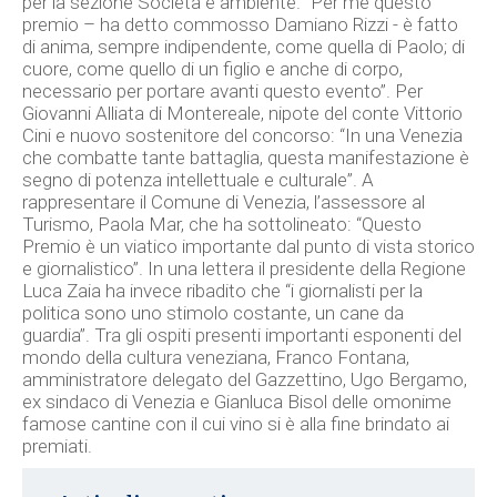
per la sezione Società e ambiente. “Per me questo
premio – ha detto commosso Damiano Rizzi - è fatto
di anima, sempre indipendente, come quella di Paolo; di
cuore, come quello di un figlio e anche di corpo,
necessario per portare avanti questo evento”. Per
Giovanni Alliata di Montereale, nipote del conte Vittorio
Cini e nuovo sostenitore del concorso: “In una Venezia
che combatte tante battaglia, questa manifestazione è
segno di potenza intellettuale e culturale”. A
rappresentare il Comune di Venezia, l’assessore al
Turismo, Paola Mar, che ha sottolineato: “Questo
Premio è un viatico importante dal punto di vista storico
e giornalistico”. In una lettera il presidente della Regione
Luca Zaia ha invece ribadito che “i giornalisti per la
politica sono uno stimolo costante, un cane da
guardia”. Tra gli ospiti presenti importanti esponenti del
mondo della cultura veneziana, Franco Fontana,
amministratore delegato del Gazzettino, Ugo Bergamo,
ex sindaco di Venezia e Gianluca Bisol delle omonime
famose cantine con il cui vino si è alla fine brindato ai
premiati.