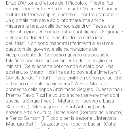
Enzo D’Antona, direttore de Il Piccolo di Trieste. “Le
notizie sono neutre – ha continuato Mauro – bisogna
aiutare il lettore a capire: questo è il nostro compito. E
un giornale non deve solo informare, ma anche
misurare la tenuta delle democrazia di un Paese, sia
nelle istituzioni, che nella nostra quotidianità. Un giornale
è deposito di identità, e anche di una certa idea
dell’Italia”. Non sono mancati i riferimenti alle ultime
questioni del governo e alla dichiarazione del
vicepresidente del Consiglio riguardo alla possibile
falsificazione di un provvedimento del Consiglio dei
ministri. “Se si accerta poi che non è stato così - ha
sostenuto Mauro – chi l’ha detto dovrebbe dimettersi”.
Concludendo: “In tutti i Paesi civili non sono i politici che
criticano i giornali, ma viceversa”. A Ezio Mauro la
consegna della coppa Archimede Seguso. Quest’anno il
Premio Paolo Rizzi ha voluto anche riservare menzioni
speciali a Sergio Frigo (Il Mattino di Padova) e Luisa
Santinello (Il Messaggero di Sant’Antonio) per la
sezione Arte e cultura; Daniele Rea (Corriere del Veneto)
e Renzo Sanson (Il Piccolo per la sezione L’Intervista;
Maurizio Bait ( Il Gazzettino) e Roberto Luciani (Cats)