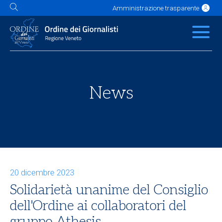
Amministrazione trasparente
L'Ordine
News
Servizi
Albo
Contatti
Link utili
Scuola Buzzati
News
20 dicembre 2023
Solidarietà unanime del Consiglio
dell'Ordine ai collaboratori del
gruppo Athesis