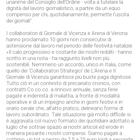
unanime del Consiglio dell'Ordine - volta a tutelare la
dignità del lavoro giornalistico, a partire da un equo
compenso per chi, quotidianamente, permette l'uscita
dei giornali".
I collaboratori di Giornale di Vicenza e Arena di Verona
hanno proclamato 10 giorni non consecutivi di
astensione dal lavoro nel periodo delle festività natalizie.
«Il calo progressivo e costante dei nostri redditi - hanno
scritto in una nota - ha raggiunto livelli non più
sostenibili. Nemmeno un accordo, unico in Italia, come
quello dei ‘Collaboratori Strategici’ de L’Arena e Il
Giornale di Vicenza garantisce più buste paga dignitose.
Tutto ciò in un contesto di precariato cronico, con
contratti Co.co.co. a rinnovo annuale, senza ferie
pagate e indennità di malattia, a fronte di modalità
operative e di un impegno anche in giorni festivi e in
orario serale che, all’atto pratico, delineano forme di
lavoro subordinato. Tale situazione già molto difficile si
è aggravata col nuovo formato dei quotidiani adottato a
luglio che sottrae spazio ai nostri articoli ed erode in
maniera pesante i nostri compensi. Siamo pagati a
cottimo, un tot a pezzo da 2,5 a 25 euro lordi a seconda