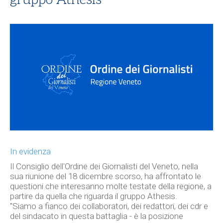
In evidenza
Il Consiglio dell'Ordine dei Giornalisti del Veneto, nella
sua riunione del 18 dicembre scorso, ha affrontato le
questioni che interesanno molte testate della regione, a
partire da quella che riguarda il gruppo Athesis.
"Siamo a fianco dei collaboratori, dei redattori, dei cdr e
del sindacato in questa battaglia - è la posizione