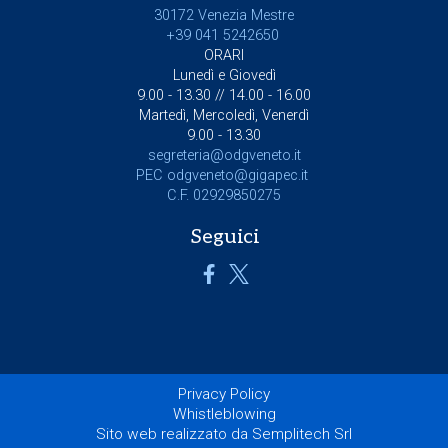
30172 Venezia Mestre
+39 041 5242650
ORARI
Lunedì e Giovedì
9.00 - 13.30 // 14.00 - 16.00
Martedì, Mercoledì, Venerdì
9.00 - 13.30
segreteria@odgveneto.it
PEC
odgveneto@gigapec.it
C.F. 02929850275
Seguici
Privacy Policy
Whistleblowing
Sito web realizzato da Semplitech Srl