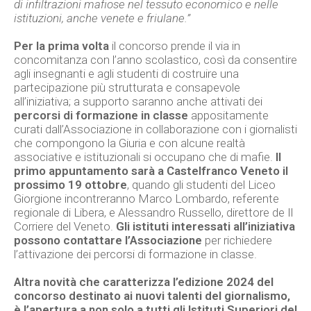
di infiltrazioni mafiose nel tessuto economico e nelle
istituzioni, anche venete e friulane.”
Per la prima volta
il concorso prende il via in
concomitanza con l’anno scolastico, così da consentire
agli insegnanti e agli studenti di costruire una
partecipazione più strutturata e consapevole
all’iniziativa; a supporto saranno anche attivati dei
percorsi di formazione in classe
appositamente
curati dall’Associazione in collaborazione con i giornalisti
che compongono la Giuria e con alcune realtà
associative e istituzionali si occupano che di mafie.
Il
primo appuntamento sarà a Castelfranco Veneto il
prossimo 19 ottobre
, quando gli studenti del Liceo
Giorgione incontreranno Marco Lombardo, referente
regionale di Libera, e Alessandro Russello, direttore de Il
Corriere del Veneto.
Gli istituti interessati all’iniziativa
possono contattare l’Associazione
per richiedere
l’attivazione dei percorsi di formazione in classe.
Altra novità che caratterizza l’edizione 2024 del
concorso destinato ai nuovi talenti del giornalismo,
è l’apertura a non solo a tutti gli Istituti Superiori del