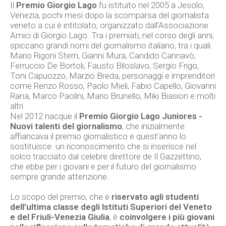
Il
Premio Giorgio Lago
fu istituito nel 2005 a Jesolo,
Venezia, pochi mesi dopo la scomparsa del giornalista
veneto a cui è intitolato, organizzato dall’Associazione
Amici di Giorgio Lago. Tra i premiati, nel corso degli anni,
spiccano grandi nomi del giornalismo italiano, tra i quali
Mario Rigoni Stern, Gianni Mura, Candido Cannavò,
Ferruccio De Bortoli, Fausto Biloslavo, Sergio Frigo,
Toni Capuozzo, Marzio Breda, personaggi e imprenditori
come Renzo Rosso, Paolo Mieli, Fabio Capello, Giovanni
Rana, Marco Paolini, Mario Brunello, Miki Biasion e molti
altri.
Nel 2012 nacque il
Premio Giorgio Lago Juniores -
Nuovi talenti del giornalismo
, che inizialmente
affiancava il premio giornalistico e quest’anno lo
sostituisce: un riconoscimento che si inserisce nel
solco tracciato dal celebre direttore de Il Gazzettino,
che ebbe per i giovani e per il futuro del giornalismo
sempre grande attenzione.
Lo scopo del premio, che è
riservato agli studenti
dell’ultima classe degli Istituti Superiori del Veneto
e del Friuli-Venezia Giulia
, è
coinvolgere i più giovani