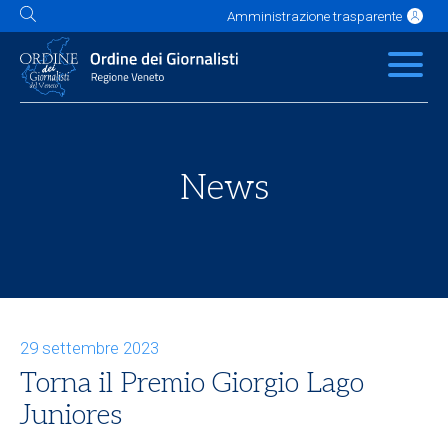
Amministrazione trasparente
L'Ordine
News
Servizi
Albo
Contatti
Link utili
Scuola Buzzati
News
29 settembre 2023
Torna il Premio Giorgio Lago
Juniores