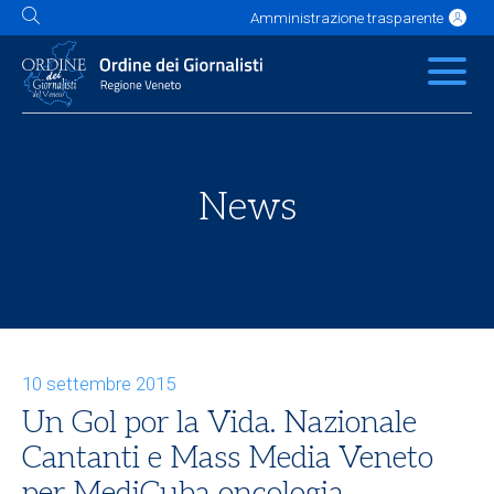
Amministrazione trasparente
L'Ordine
News
Servizi
Albo
Contatti
Link utili
Scuola Buzzati
News
10 settembre 2015
Un Gol por la Vida. Nazionale
Cantanti e Mass Media Veneto
per MediCuba oncologia