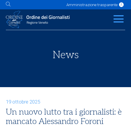
Amministrazione trasparente
L'Ordine
News
Servizi
Albo
Contatti
Link utili
Scuola Buzzati
News
19 ottobre 2025
Un nuovo lutto tra i giornalisti: è
mancato Alessandro Foroni