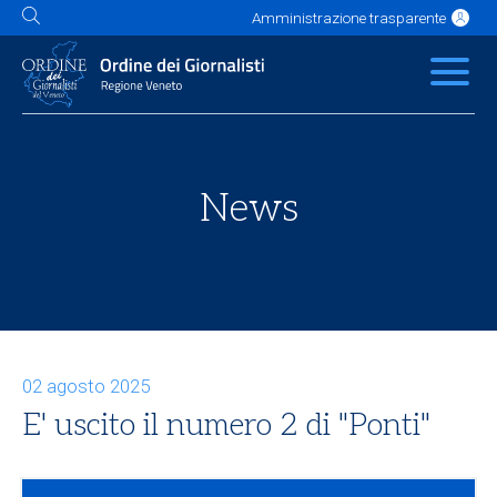
Amministrazione trasparente
L'Ordine
News
Servizi
Albo
Contatti
Link utili
Scuola Buzzati
News
02 agosto 2025
E' uscito il numero 2 di "Ponti"