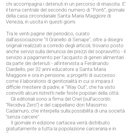
chi accompagna i detenuti in un percorso di rinascita. E'
il tema centrale del secondo numero di "Ponti", giornale
della casa circondariale Santa Maria Maggiore di
Venezia, in uscita in questi giorni.
Tra le venti pagine del periodico, curato
dall'associazione "Il Granello di Senape", oltre a disegni
originali realizzati a corredo degli articoli, trovano posto
anche servizi sulla denuncia dei prezzi del sopravvitto - il
servizio a pagamento per l'acquisto di generi alimentari
da parte dei detenuti - all'intervista a Ferdinando
Ciardiello, per 32 anni educatore a Santa Maria
Maggiore e ora in pensione, a progetti di successo
come il laboratorio di genitorialità in cui si impara il
difficile mestiere di padre, e "Way Out", che ha visto
coinvolti alcuni ristretti nelle feste popolari della città.
Gli editoriali sono a firma del Cnel (sull'accordo
"Recidiva Zero") e del cappellano don Massimo
Cadamuro, che interpella sulla possibilità di una società
"senza carcere".
Il giornale in edizione cartacea verrà distribuito
gratuitamente a tutta la popolazione carceraria e in