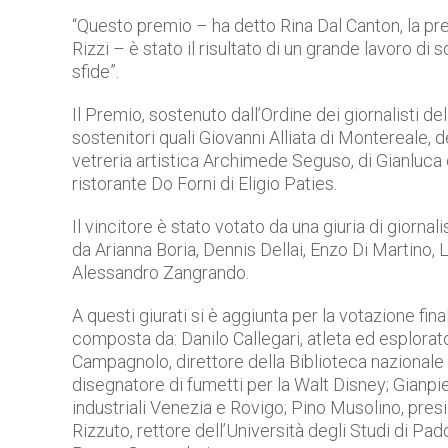
“Questo premio – ha detto Rina Dal Canton, la pr
Rizzi – è stato il risultato di un grande lavoro di
sfide”.
Il Premio, sostenuto dall’Ordine dei giornalisti d
sostenitori quali Giovanni Alliata di Montereale, d
vetreria artistica Archimede Seguso, di Gianluca
ristorante Do Forni di Eligio Paties.
Il vincitore è stato votato da una giuria di giorn
da Arianna Boria, Dennis Dellai, Enzo Di Martino,
Alessandro Zangrando.
A questi giurati si è aggiunta per la votazione fina
composta da: Danilo Callegari, atleta ed esplorato
Campagnolo, direttore della Biblioteca nazionale
disegnatore di fumetti per la Walt Disney; Gianp
industriali Venezia e Rovigo; Pino Musolino, presi
Rizzuto, rettore dell’Università degli Studi di Pado