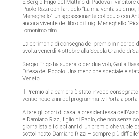
È Sergio Frigo del Mattino di Padova il vincitore
Paolo Rizzi con l’articolo “La mia verità su di noi,
Meneghello”: un appassionante colloquio con Anto
ancora vivente del libro di Luigi Meneghello “Picc
l’omonimo film.
La cerimonia di consegna del premio in ricordo de
svolta venerdì 4 ottobre alla Scuola Grande di S
Sergio Frigo ha superato per due voti, Giulia Bas
Difesa del Popolo. Una menzione speciale è stat
Veneto.
Il Premio alla carriera è stato invece consegnat
venticinque anni del programma tv Porta a porta.
A fare gli onori di casa la presidentessa dell’Ass
e Damiano Rizzi, figlio di Paolo, che non senza c
giornalista e i dieci anni di un premio che vuole c
sottolineato Damiano Rizzi – sempre più difficile”