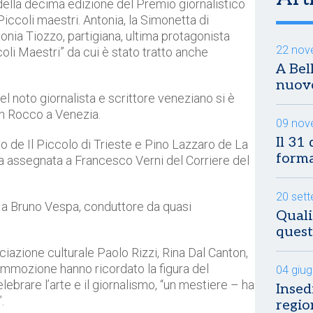
 della decima edizione del Premio giornalistico
 Piccoli maestri. Antonia, la Simonetta di
nia Tiozzo, partigiana, ultima protagonista
22 nov
oli Maestri” da cui è stato tratto anche
A Bel
nuovo
l noto giornalista e scrittore veneziano si è
an Rocco a Venezia.
09 nov
Il 31
so de Il Piccolo di Trieste e Pino Lazzaro de La
form
a assegnata a Francesco Verni del Corriere del
20 set
o a Bruno Vespa, conduttore da quasi
Quali
quest
ociazione culturale Paolo Rizzi, Rina Dal Canton,
ommozione hanno ricordato la figura del
04 giu
elebrare l’arte e il giornalismo, “un mestiere – ha
Insedi
.
regio