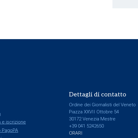
Dettagli di contatto
Ordine dei Giornalisti del Veneto
Piazza XXVII Ottobre 54
a
30172 Venezia Mestre
 e iscrizione
+39 041 5242650
 PagoPA
ORARI