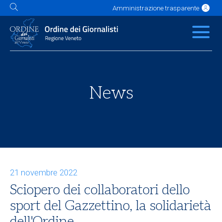
Amministrazione trasparente
L'Ordine
News
Servizi
Albo
Contatti
Link utili
Scuola Buzzati
News
21 novembre 2022
Sciopero dei collaboratori dello
sport del Gazzettino, la solidarietà
dell'Ordine