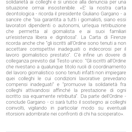
solidarietà ai colleghi e si unisce alla denuncia per una
situazione ormai insostenibile. «E' la nostra carta
deontologica - ricorda il presidente Giuliano Gargano - a
sancire che "sia garantita a tutti i giornalisti, siano essi
lavoratori dipendenti o autonomi, un’equa retribuzione
che permetta al giornalista e ai suoi familiari
un’esistenza libera e dignitosa". La Carta di Firenze
ricorda anche che "gli iscritti all’Ordine sono tenuti a non
accettare corrispettivi inadeguati o indecorosi per il
lavoro giornalistico prestato". C'è infine un dovere di
colleganza previsto dal Testo unico: "Gli iscritti all’Ordine
che rivestano a qualunque titolo ruoli di coordinamento
del lavoro giornalistico sono tenuti infatti non impiegare
quei colleghi le cui condizioni lavorative prevedano
compensi inadeguati" e "promuove la solidarietà fra
colleghi attivandosi affinché la prestazione di ogni
iscritto sia equamente retribuita". Da parte dell'Ordine -
conclude Gargano - ci sarà tutto il sostegno ai colleghi
coinvolti, vigilando in particolar modo su eventuali
ritorsioni adombrate nei confronti di chi ha scioperato».